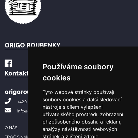
ORIGO ROUBENKY
Používáme soubory
Kontakt:
cookies
origoroubenky.cz
Tyto webové stránky používají
soubory cookies a další sledovací
+420 602 195 891
nástroje s cílem vylepšení
info@origoroubenky.cz
uživatelského prostředí, zobrazení
přizpůsobeného obsahu a reklam,
O NÁS
analýzy návštěvnosti webových
stránek a zjištění zdroje
PROČ S NÁMI